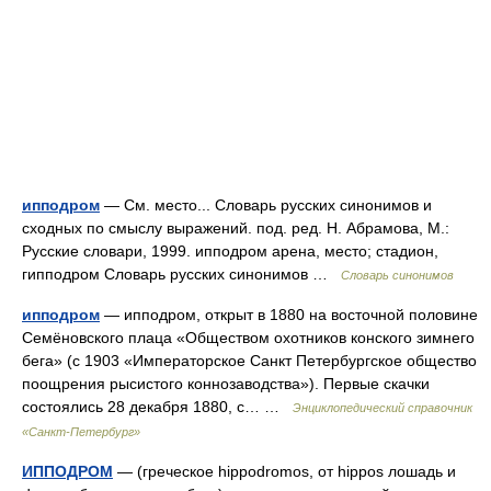
ипподром
— См. место... Словарь русских синонимов и
сходных по смыслу выражений. под. ред. Н. Абрамова, М.:
Русские словари, 1999. ипподром арена, место; стадион,
гипподром Словарь русских синонимов …
Словарь синонимов
ипподром
— ипподром, открыт в 1880 на восточной половине
Семёновского плаца «Обществом охотников конского зимнего
бега» (с 1903 «Императорское Санкт Петербургское общество
поощрения рысистого коннозаводства»). Первые скачки
состоялись 28 декабря 1880, с… …
Энциклопедический справочник
«Санкт-Петербург»
ИППОДРОМ
— (греческое hippodromos, от hippos лошадь и