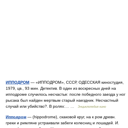
ИППОДРОМ
— «ИППОДРОМ», СССР, ОДЕССКАЯ киностудия,
1979, цв., 93 мин. Детектив. В один из воскресных дней на
ипподроме случилось несчастье: после победного заезда у ног
рысака был найден мертвым старый наездник. Несчастный
случай или убийство?. В ролях:… …
Энциклопедия кино
Ипподром
— (hippodrome), скаковой круг, на к ром древн.
греки и римляне устраивали забеги колесниц и лошадей. И.