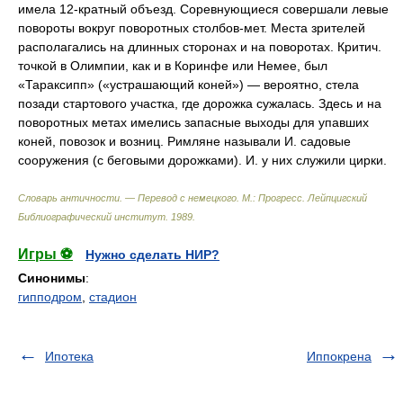
имела 12-кратный объезд. Соревнующиеся совершали левые
повороты вокруг поворотных столбов-мет. Места зрителей
располагались на длинных сторонах и на поворотах. Критич.
точкой в Олимпии, как и в Коринфе или Немее, был
«Тараксипп» («устрашающий коней») — вероятно, стела
позади стартового участка, где дорожка сужалась. Здесь и на
поворотных метах имелись запасные выходы для упавших
коней, повозок и возниц. Римляне называли И. садовые
сооружения (с беговыми дорожками). И. у них служили цирки.
Словарь античности. — Перевод с немецкого. М.: Прогресс
.
Лейпцигский
Библиографический институт
.
1989
.
Игры ⚽
Нужно сделать НИР?
Синонимы
:
гипподром
,
стадион
Ипотека
Иппокрена