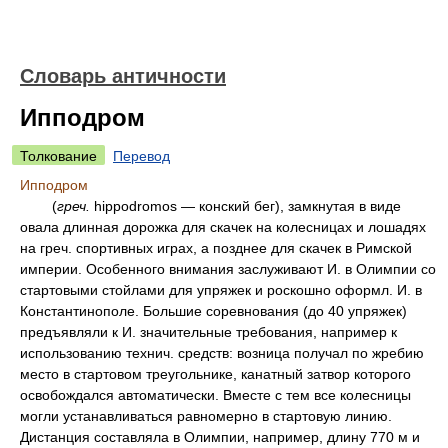
Словарь античности
Ипподром
Толкование
Перевод
Ипподром
(
греч.
hippodromos — конский бег), замкнутая в виде
овала длинная дорожка для скачек на колесницах и лошадях
на греч. спортивных играх, а позднее для скачек в Римской
империи. Особенного внимания заслуживают И. в Олимпии со
стартовыми стойлами для упряжек и роскошно оформл. И. в
Константинополе. Большие соревнования (до 40 упряжек)
предъявляли к И. значительные требования, например к
использованию технич. средств: возница получал по жребию
место в стартовом треугольнике, канатный затвор которого
освобождался автоматически. Вместе с тем все колесницы
могли устанавливаться равномерно в стартовую линию.
Дистанция составляла в Олимпии, например, длину 770 м и