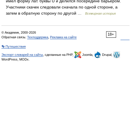
имел форму лат. буквы U и делился посередине барьером.
Участники скачек следовали сначала по одной стороне, а
затем в обратную сторону по другой …
Всемирная история
© Академик, 2000-2026
18+
Обратная связь:
Техподдержка
,
Реклама на сайте
👣 Путешествия
Экспорт словарей на сайты
, сделанные на PHP,
Joomla,
Drupal,
WordPress, MODx.