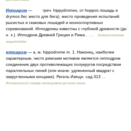
Ипподром
— греч. hippуdromes, от hнppos лошадь и
drуmos бег, место для бега), место проведения испытаний
рысистых и скаковых лошадей и конноспортивных
соревнований. Ипподромы известны с глубокой древности (до
н. э.). Ипподром Древней Греции и Рима… …
Художественная
энциклопедия
ипподром
— а, м. hippodrome m. 1. Наконец, наиболее
характерным, чисто римским мотивом является гипподром
соединение двух противолежащих полукругов посредством
параллельных линий (или иначе: удлиненный квадрат с
закругленными концами). Регель Изящн. сад 313 …
Исторический словарь галлицизмов русского языка