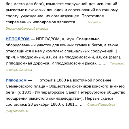
бег, место для бега), комплекс сооружений для испытаний
рысистых и скаковых лошадей и соревнований по конному
спорту; учреждение, их организующее. Прототипом
современных ипподромов являются… …
Большой
Энциклопедический словарь
ИППОДРОМ
— ИППОДРОМ, а, муж. Специально
оборудованный участок для конных скачек и бегов, а также
относящийся к нему комплекс специальных сооружений. |
прил. ипподромный, ая, ое и ипподромовский, ая, ое (разг.).
Ипподромная дорожка. Ипподромовский рысак.… …
Толковый
словарь Ожегова
Ипподром
— открыт в 1880 на восточной половине
Семёновского плаца «Обществом охотников конского зимнего
бега» (с 1903 «Императорское Санкт Петербургское общество
поощрения рысистого коннозаводства»). Первые скачки
состоялись 28 декабря 1880, с 1881… …
Санкт-Петербург
(энциклопедия)